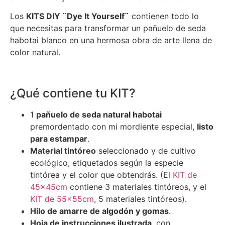
Los
KITS DIY ¨Dye It Yourself¨
contienen todo lo
que necesitas para transformar un pañuelo de seda
habotai blanco en una hermosa obra de arte llena de
color natural.
¿Qué contiene tu KIT?
1
pañuelo de seda natural habotai
premordentado con mi mordiente especial,
listo
para estampar
.
Material tintóreo
seleccionado y de cultivo
ecológico, etiquetados según la especie
tintórea y el color que obtendrás. (El
KIT de
45x45cm
contiene 3 materiales tintóreos, y el
KIT de 55x55cm
, 5 materiales tintóreos).
Hilo de amarre de algodón y gomas
.
Hoja de instrucciones ilustrada
, con