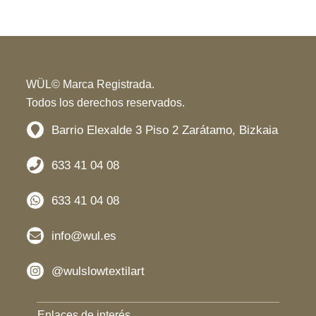
WÜL© Marca Registrada.
Todos los derechos reservados.
Barrio Elexalde 3 Piso 2 Zarátamo, Bizkaia
633 41 04 08
633 41 04 08
info@wul.es
@wulslowtextilart
Enlaces de interés