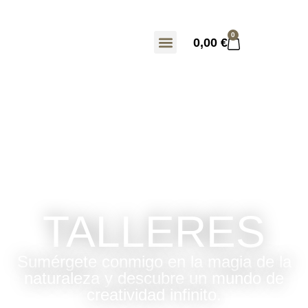
0
0,00
€
TALLERES
Sumérgete conmigo en la magia de la
naturaleza y descubre un mundo de
creatividad infinito.